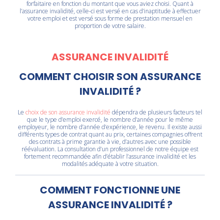
forfaitaire en fonction du montant que vous aviez choisi. Quant à
l’assurance invalidité, celle-ci est versé en cas d’inaptitude à effectuer
votre emploi et est versé sous forme de prestation mensuel en
proportion de votre salaire.
ASSURANCE INVALIDITÉ
COMMENT CHOISIR SON ASSURANCE
INVALIDITÉ ?
Le
choix de son assurance invalidité
dépendra de plusieurs facteurs tel
que le type d’emploi exercé, le nombre d’année pour le même
employeur, le nombre d’année d’expérience, le revenu. Il existe aussi
différents types de contrat quant au prix, certaines compagnies offrent
des contrats à prime garantie à vie, d’autres avec une possible
réévaluation. La consultation d’un professionnel de notre équipe est
fortement recommandée afin d’établir l’assurance invalidité et les
modalités adéquate à votre situation.
COMMENT FONCTIONNE UNE
ASSURANCE INVALIDITÉ ?