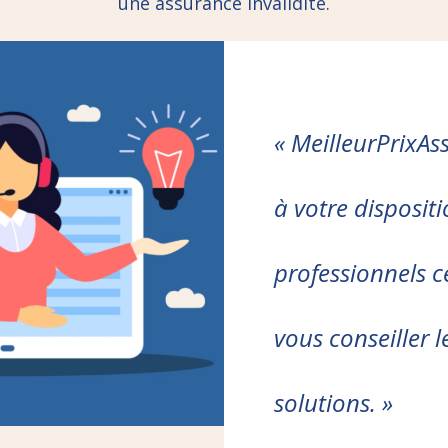
une assurance invalidité.
« MeilleurPrixAs
à votre disposit
professionnels ce
vous conseiller l
solutions. »