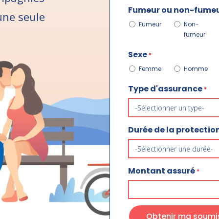
Fumeur ou non-fume
ne seule
Fumeur
Non-
fumeur
Sexe
*
Femme
Homme
Type d'assurance
*
Durée de la protectio
Montant assuré
*
Obtenir ma soumis