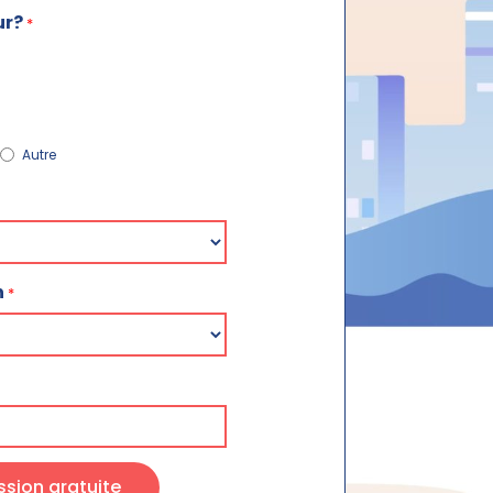
ur?
*
Autre
n
*
sion gratuite