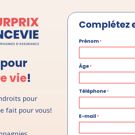
Complétez e
Prénom
*
pour
Âge
*
e vie
!
Téléphone
*
endroits pour
le fait pour vous!
E-mail
*
mpagnies