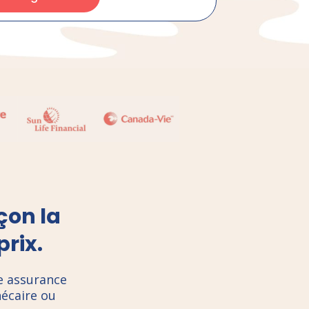
çon la
prix.
e assurance
écaire ou