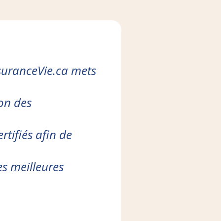
suranceVie.ca mets
ion des
rtifiés afin de
es meilleures