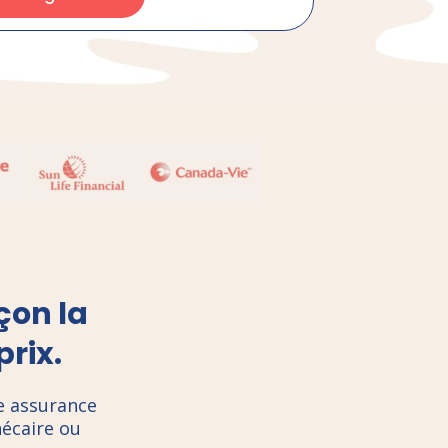
çon la
prix.
e assurance
écaire ou