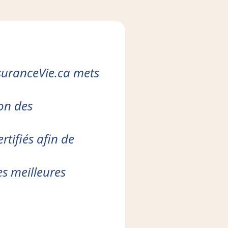
suranceVie.ca mets
ion des
rtifiés afin de
es meilleures