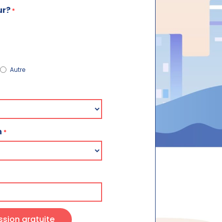
ur?
*
Autre
n
*
sion gratuite