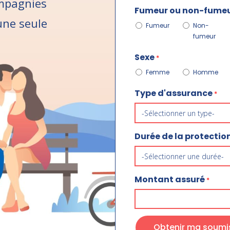
mpagnies
Fumeur ou non-fume
ne seule
Fumeur
Non-
fumeur
Sexe
*
Femme
Homme
Type d'assurance
*
Durée de la protectio
Montant assuré
*
Obtenir ma soumis