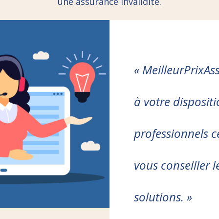
une assurance invalidité.
« MeilleurPrixAs
à votre disposit
professionnels ce
vous conseiller l
solutions. »