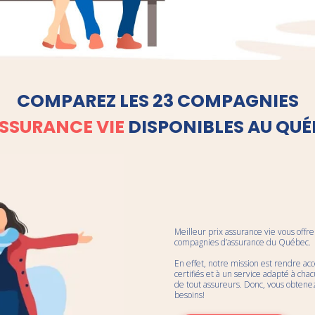
COMPAREZ LES 23 COMPAGNIES
SSURANCE VIE
DISPONIBLES AU QU
Meilleur prix assurance vie vous offre
compagnies d’assurance du Québec.
En effet, notre mission est rendre acc
certifiés et à un service adapté à c
de tout assureurs. Donc, vous obten
besoins!