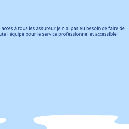
Chantal Lef
pas eu besoin de faire de
Bonjour Je voudrais
ionnel et accessible!
politesse exemplair
par de mon experien