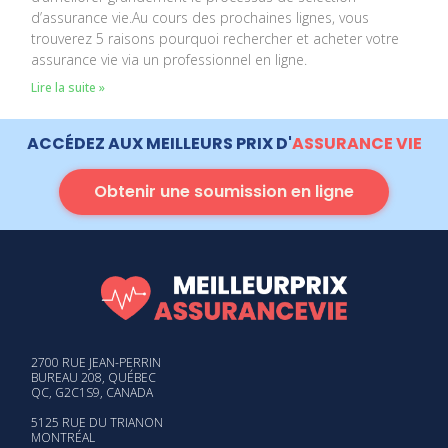
d’assurance vie.Au cours des prochaines lignes, vous
trouverez 5 raisons pourquoi rechercher et acheter votre
assurance vie via un professionnel en ligne.
Lire la suite »
ACCÉDEZ AUX MEILLEURS PRIX D'
ASSURANCE VIE
Obtenir une soumission en ligne
2700 RUE JEAN-PERRIN
BUREAU 208, QUÉBEC
QC, G2C1S9, CANADA
5125 RUE DU TRIANON
MONTRÉAL