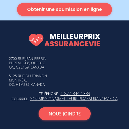
Obtenir une soumission en ligne
2700 RUE JEAN-PERRIN
BUREAU 208, QUÉBEC
QC, G2C1S9, CANADA
5125 RUE DU TRIANON
MONTRÉAL
QC, H1M2S5, CANADA
1-877-844-1383
TÉLÉPHONE :
SOUMISSION@MEILLEURPRIXASSURANCEVIE.CA
COURRIEL :
NOUS JOINDRE