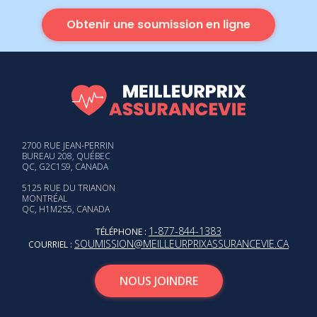
Obtenir une soumission en ligne
2700 RUE JEAN-PERRIN
BUREAU 208, QUÉBEC
QC, G2C1S9, CANADA
5125 RUE DU TRIANON
MONTRÉAL
QC, H1M2S5, CANADA
1-877-844-1383
TÉLÉPHONE :
SOUMISSION@MEILLEURPRIXASSURANCEVIE.CA
COURRIEL :
NOUS JOINDRE